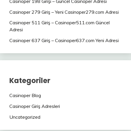
Casinoper 198 Girişi – Güncel Casinoper Adresi
Casinoper 279 Giriş – Yeni Casinoper279.com Adresi
Casinoper 511 Giriş – Casinoper511.com Güncel
Adresi
Casinoper 637 Giriş – Casinoper637.com Yeni Adresi
Kategoriler
Casinoper Blog
Casinoper Giriş Adresleri
Uncategorized