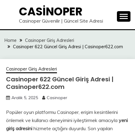
Skip
CASINOPER
to
content
Casinoper Güvenilir | Güncel Site Adresi
Home
Casinoper Giriş Adresleri
Casinoper 622 Güncel Giriş Adresi | Casinoper622.com
Casinoper Giriş Adresleri
Casinoper 622 Güncel Giriş Adresi |
Casinoper622.com
Aralık 5, 2025
Casinoper
Popüler oyun platformu Casinoper, erişim kesintilerini
önlemek ve kullanıcı deneyimini iyileştirmek amacıyla
yeni
giriş adresini
hizmete açtığını duyurdu. Son yapılan