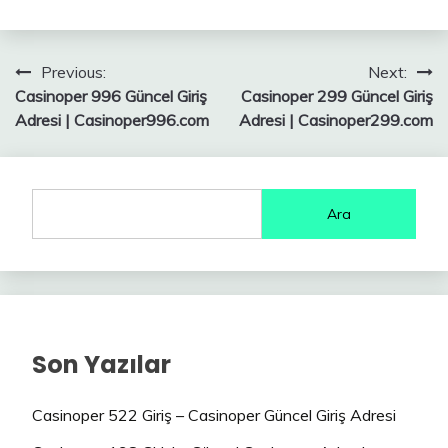
Yazı
Previous:
Next:
Casinoper 996 Güncel Giriş
Casinoper 299 Güncel Giriş
gezinmesi
Adresi | Casinoper996.com
Adresi | Casinoper299.com
Ara
Son Yazılar
Casinoper 522 Giriş – Casinoper Güncel Giriş Adresi