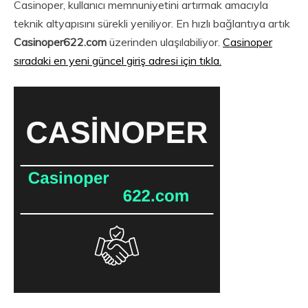
Casinoper, kullanıcı memnuniyetini artırmak amacıyla
teknik altyapısını sürekli yeniliyor. En hızlı bağlantıya artık
Casinoper622.com
üzerinden ulaşılabiliyor.
Casinoper
sıradaki en yeni güncel giriş adresi için tıkla.